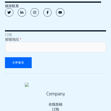
保持联系
T
L
I
F
Y
w
i
n
a
o
i
n
s
c
u
t
k
t
e
t
t
e
a
b
u
e
d
g
o
b
r
i
r
o
e
n
a
k
订阅
邮
-
m
-
邮箱地址
*
i
f
箱
n
地
址
立即提交
Company
在线投稿
订阅