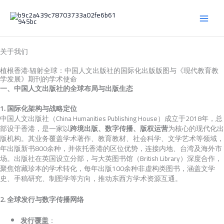
跳
至
内
容
关于我们
植根香港·辐射全球：中国人文出版社的国际化出版版图与《现代教育教
学发展》期刊的学术使命
一、中国人文出版社的全球布局与出版生态
1. 国际化架构与战略定位
中国人文出版社（China Humanities Publishing House）成立于2018年，总
部设于香港，是一家以
跨境出版、数字传播、版权运营
为核心的现代化出
版机构。其业务覆盖学术著作、教育教材、社会科学、文学艺术等领域，
年出版新书800余种，并依托香港的区位优势，连接内地、台湾及海外市
场。出版社在英国设立分部，与大英图书馆（British Library）深度合作，
聚焦馆藏珍本的学术转化，每年出版100余种非虚构类图书，涵盖文学
史、手稿研究、制图学等方向，推动东西方学术资源互通。
2. 全球发行与数字传播网络
发行覆盖
：