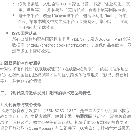
纸质书渠道：入驻全球39,000家图书馆、书店（含亚马逊、京
东、当当等），并参与法兰克福书展、香港书展等国际展会。
电子书平台：覆盖134家全球平台，包括亚马逊Kindle、谷歌
Play、苹果书城及中文主流平台（豆瓣阅读、掌阅等），实现
“一键触达”全球读者。
ISBN国际认证
：
所有出版物均配备国际标准书号（ISBN），录入Books In Print全球
数据库（https://preprod.booksinprint.com），确保作品在欧美、亚
洲等多国书店可检索。
3. 版权保护与作者服务
针对学术著作推出“
双版版权证书
”（在线版+纸质版），依据《伯尔尼公
约》在签约国提供版权保障；同时提供跨媒体改编服务（影视、舞台剧
等），延伸作品价值链。
二、《现代教育教学发展》期刊的学术定位与特色
1. 期刊背景与核心使命
《现代教育教学发展》（ISSN 3080–1877）是中国人文出版社旗下核心
教育类期刊，以“
立足大湾区、辐射全国、融通国际
”为定位，聚焦教育信
息化、课程改革、教育公平等前沿议题。其编委团队涵盖国际教育学者，
倡导开放获取（Open Access）与知识共享（CC协议），推动学术成果无