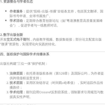
1. 资源整合与学者生态
作者服务
：提供“投稿-出版-传播”全链条支持，包括英文翻译、国
际书号申请、全球书展推广。
学术活动
：定期举办教育创新论坛（如“粤港澳教育高质量发展峰
会”），促进学者与一线教师对话。
2. 数字出版创新
开发
交互式电子期刊
，内嵌教学视频、数据集链接；部分论文配套出版
“微课”资源包，实现理论向实践的转化。
四、版权保护与国际学术传播体系
出版社构建“三位一体”保护机制：
法律层面
：依托香港版权条例（第528章）及国际公约，为作者提
供跨境侵权追责支持；
技术层面
：采用区块链存证（时间戳+哈希值），实时追踪作品传
播路径；
学术伦理
：期刊启用Crossref反剽窃系统，强制要求引用规范与数
据真实性声明。