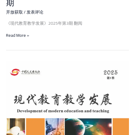
期
开放获取
/
发表评论
《现代教育教学发展》2025年第3期 翻阅
Read More »
《现
代
教
育
教
学
发
展》
2025
年
第
1