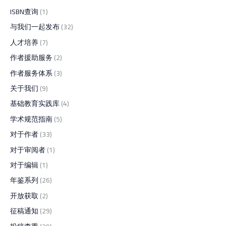
ISBN查询
(1)
与我们一起发布
(32)
人才培养
(7)
作者援助服务
(2)
作者服务体系
(3)
关于我们
(9)
基础教育实践库
(4)
学术规范指南
(5)
对于作者
(33)
对于审阅者
(1)
对于编辑
(1)
年鉴系列
(26)
开放获取
(2)
征稿通知
(29)