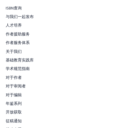
ISBN查询
与我们一起发布
人才培养
作者援助服务
作者服务体系
关于我们
基础教育实践库
学术规范指南
对于作者
对于审阅者
对于编辑
年鉴系列
开放获取
征稿通知