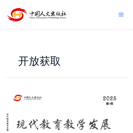
跳
至
内
容
开放获取
《现
代
教
育
教
学
发
展》