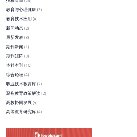
投稿查重
(29)
教育与心理健康
(3)
教育技术应用
(4)
新闻动态
(2)
最新发表
(3)
期刊新闻
(1)
期刊矩阵
(3)
本社本刊
(10)
综合论坛
(4)
职业技术教育库
(7)
聚焦教育政策解读
(2)
高教协同发展
(4)
高等教育研究库
(4)