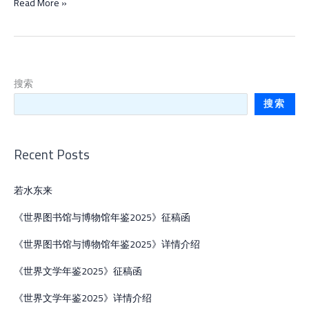
Read More »
搜索
搜索
Recent Posts
若水东来
《世界图书馆与博物馆年鉴2025》征稿函
《世界图书馆与博物馆年鉴2025》详情介绍
《世界文学年鉴2025》征稿函
《世界文学年鉴2025》详情介绍