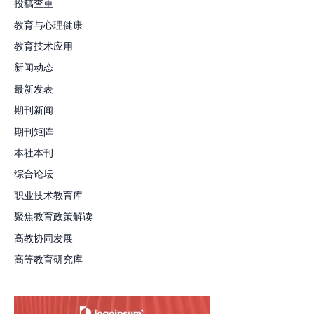
投稿查重
教育与心理健康
教育技术应用
新闻动态
最新发表
期刊新闻
期刊矩阵
本社本刊
综合论坛
职业技术教育库
聚焦教育政策解读
高教协同发展
高等教育研究库