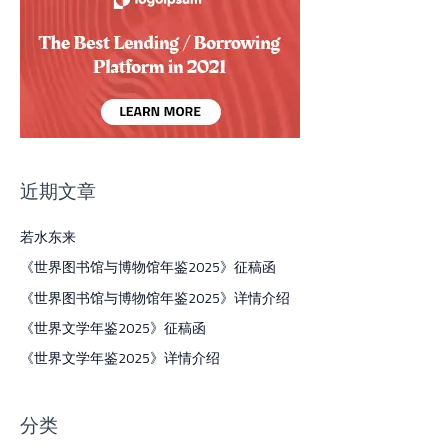
近期文章
若水东来
《世界图书馆与博物馆年鉴2025》征稿函
《世界图书馆与博物馆年鉴2025》详情介绍
《世界文学年鉴2025》征稿函
《世界文学年鉴2025》详情介绍
分类