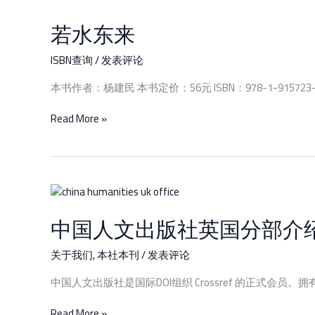
若水东来
若
水
东
ISBN查询
/
发表评论
来
本书作者：杨建民 本书定价：56元 ISBN：978-1-91572
Read More »
中
国
中国人文出版社英国分部介
人
文
出
关于我们
,
本社本刊
/
发表评论
版
中国人文出版社是国际DOI组织 Crossref 的正式会员。拥有D
社
英
Read More »
国