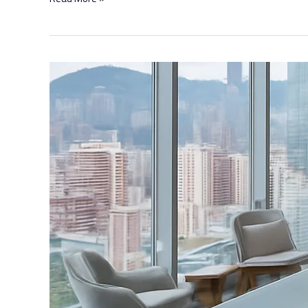
分
部
介
绍
中
国
人
文
出
版
社
香
港
总
部