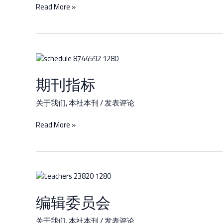
Read More »
刊
中
英
文
介
期
绍
刊
及
期刊指标
指
征
标
稿
关于我们
,
本社本刊
/
发表评论
启
示
Read More »
编
辑
编辑委员会
委
员
会
关于我们
,
本社本刊
/
发表评论