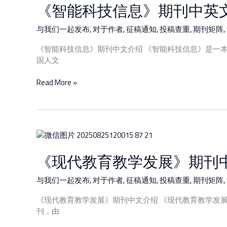
《智能科技信息》期刊中英
科
启
技
示
信
与我们一起发布
,
对于作者
,
征稿通知
,
投稿查重
,
期刊矩阵
,
息》
《智能科技信息》期刊中文介绍 《智能科技信息》是一
期
国人文
刊
中
Read More »
英
文
介
绍
及
《现
征
代
稿
《现代教育教学发展》期刊
教
启
育
示
教
与我们一起发布
,
对于作者
,
征稿通知
,
投稿查重
,
期刊矩阵
,
学
《现代教育教学发展》期刊中文介绍 《现代教育教学发
发
刊，由
展》
期