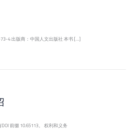
3-73-4 出版商：中国人文出版社 本书 […]
绍
OI 前缀 10.65113。 权利和义务