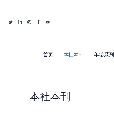
跳
至
内
容
首页
本社本刊
年鉴系
本社本刊