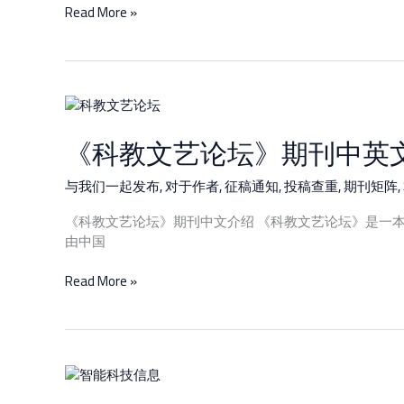
Read More »
《科
教
《科教文艺论坛》期刊中英
文
艺
论
与我们一起发布
,
对于作者
,
征稿通知
,
投稿查重
,
期刊矩阵
,
坛》
《科教文艺论坛》期刊中文介绍 《科教文艺论坛》是一
期
由中国
刊
中
Read More »
英
文
介
绍
及
《智
征
能
稿