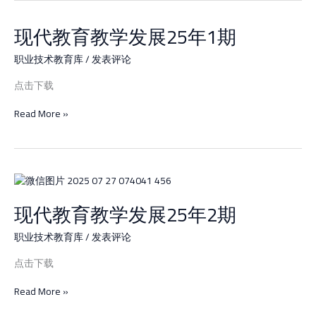
融
现代教育教学发展25年1期
入
现
高
代
职
教
职业技术教育库
/
发表评论
英
育
语
点击下载
教
教
学
学
Read More »
发
的
展
探
25
讨
年
1
现
期
代
现代教育教学发展25年2期
教
育
教
职业技术教育库
/
发表评论
学
点击下载
发
展
Read More »
25
年