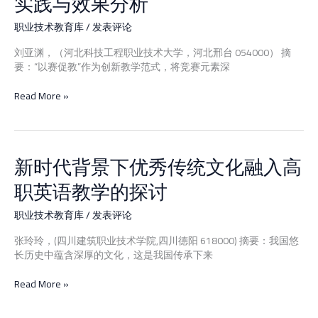
实践与效果分析
排
球
职业技术教育库
/
发表评论
教
学
刘亚渊，（河北科技工程职业技术大学，河北邢台 054000） 摘
中
要：“以赛促教”作为创新教学范式，将竞赛元素深
“以
赛
Read More »
促
教”
模
式
新时代背景下优秀传统文化融入高
的
新
实
时
职英语教学的探讨
践
代
与
背
效
职业技术教育库
/
发表评论
景
果
下
张玲玲，(四川建筑职业技术学院,四川德阳 618000) 摘要：我国悠
分
优
长历史中蕴含深厚的文化，这是我国传承下来
析
秀
传
Read More »
统
文
化