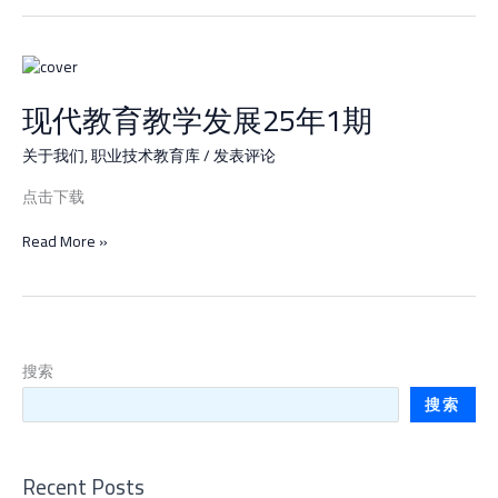
2
期
现
代
现代教育教学发展25年1期
教
育
教
关于我们
,
职业技术教育库
/
发表评论
学
点击下载
发
展
Read More »
25
年
1
期
搜索
搜索
Recent Posts