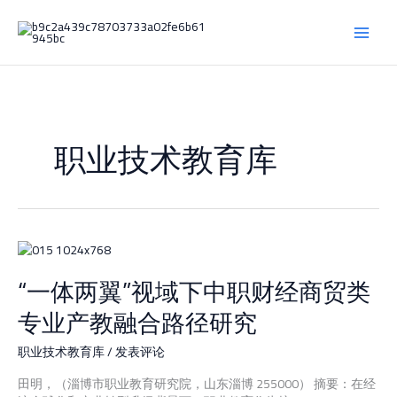
跳
至
内
容
职业技术教育库
“一
体
“一体两翼”视域下中职财经商贸类
两
翼”
专业产教融合路径研究
视
域
职业技术教育库
/
发表评论
下
中
田明，（淄博市职业教育研究院，山东淄博 255000） 摘要：在经
职