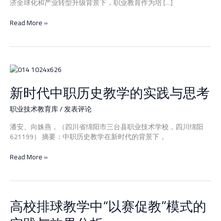
济全球化和产业转型升级背景下，职业教育作为培 […]
财
经
Read More »
商
贸
类
专
业
新
产
时
教
新时代中职历史教学的实践与思考
代
融
中
合
职
职业技术教育库
/
发表评论
路
历
径
潘安、向姝燕，（四川省绵阳市三台县职业技术学校，四川绵阳
史
研
621199） 摘要：中职历史教学在新时代的背景下，
教
究
学
Read More »
的
实
践
与
思
高校排球教学中“以赛促教”模式的
高
考
校