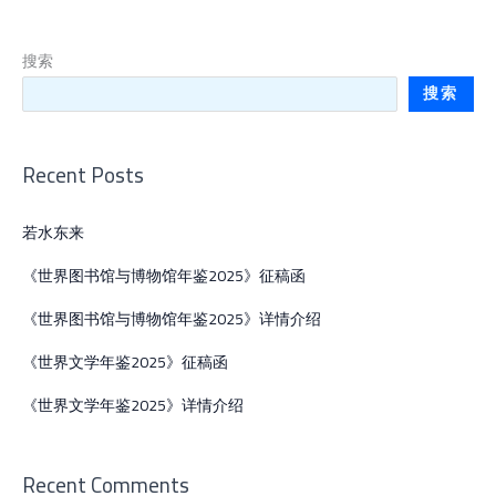
搜索
搜索
Recent Posts
若水东来
《世界图书馆与博物馆年鉴2025》征稿函
《世界图书馆与博物馆年鉴2025》详情介绍
《世界文学年鉴2025》征稿函
《世界文学年鉴2025》详情介绍
Recent Comments