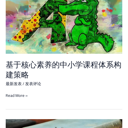
养
的
中
小
学
课
程
体
系
构
建
基于核心素养的中小学课程体系构
策
建策略
略
最新发表
/
发表评论
Read More »
数
字