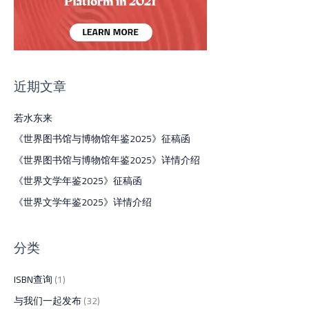
近期文章
若水东来
《世界图书馆与博物馆年鉴2025》征稿函
《世界图书馆与博物馆年鉴2025》详情介绍
《世界文学年鉴2025》征稿函
《世界文学年鉴2025》详情介绍
分类
ISBN查询
(1)
与我们一起发布
(32)