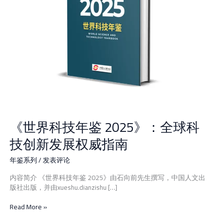
球
科
技
创
新
发
展
权
威
指
南
《世界科技年鉴 2025》：全球科
技创新发展权威指南
年鉴系列
/
发表评论
内容简介 《世界科技年鉴 2025》由石向前先生撰写，中国人文出
版社出版，并由xueshu.dianzishu […]
Read More »