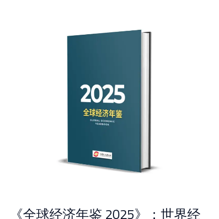
《全
球
经
济
年
鉴
2025》：
世
界
经
济
发
展
全
景
记
录
《全球经济年鉴 2025》：世界经