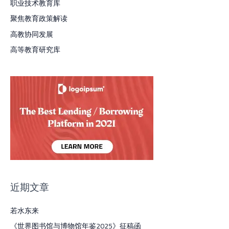
职业技术教育库
聚焦教育政策解读
高教协同发展
高等教育研究库
近期文章
若水东来
《世界图书馆与博物馆年鉴2025》征稿函