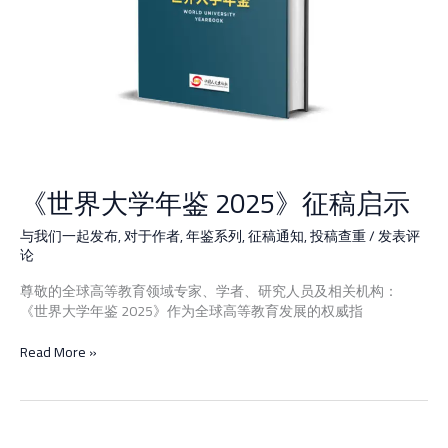
《世界大学年鉴 2025》征稿启示
与我们一起发布
,
对于作者
,
年鉴系列
,
征稿通知
,
投稿查重
/
发表评
论
尊敬的全球高等教育领域专家、学者、研究人员及相关机构：
《世界大学年鉴 2025》作为全球高等教育发展的权威指
Read More »
《世