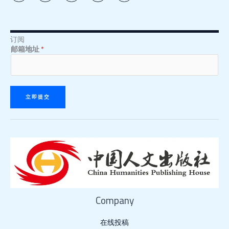
i
n
s
c
u
t
k
t
e
t
t
e
a
b
u
e
d
g
o
b
r
i
r
o
e
n
a
k
订阅
邮
邮
-
m
-
邮箱地址
*
i
f
箱
箱
n
地
地
址
址
*
*
立即提交
Company
在线投稿