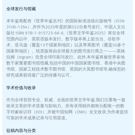
全球发行与馆藏
本年鉴将配有《世界年鉴丛刊》的国际标准连续出版物号（ISSN
3106-1354）,并作为2025年度的第022分卷号发行。中国人文出
版社 ISBN 978-1-915723-66-6,《世界文学年鉴2025》将在全球
范围内以中、英双语版本发行。数字版本将上架当当、谷歌学
术、亚马逊（覆盖13个国家和地区）以及苹果图书（覆盖50多个
国家和地区）。纸质版将由全球最大的图书发行商之一——英格
拉姆（Ingram）负责全球印刷与发行。此外,本年鉴将被世界各地
数千家重要图书馆馆藏,包括中国的中国国家图书馆、香港中央图
书馆、国家工程技术数字图书馆、英国的大英图书馆等,确保您的
研究成果获得最广泛的传播与认可。
学术价值与收录
作为全球首部专业、权威、全面的世界文学年鉴,我们注重每一篇
收录文章的学术质量与影响力。所有录用稿件都将分配唯一的数
字对象标识符（DOI）,并被中国知网（CNKI）全文收录,为作者提供
可靠的学术成果记录与引用渠道。
征稿内容与分类