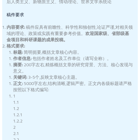
后人类主义、新物质主义、情动理论、世界文学系统论
稿件要求
内容要求
:
稿件应具有前瞻性、科学性和独创性,论证严谨,对相关领
域的理论、政策或实践有重要参考价值。
欢迎国家级、省部级基
金项目和科研课题的成果投稿。
格式要求:
标题
:
简明扼要,概括文章核心内容。
作者信息
:
包括作者姓名及工作单位（请写全称）。
摘要
:
200字左右,精炼概括文章的研究背景、方法、核心发现与
意义。
关键词
:
3-5个,反映文章核心主题。
正文
:
5000字左右,结构清晰,逻辑严密。正文内各级标题请严格
按照以下格式编写:
1
1.1
1.2
1.2.1
1.2.2
2
2.1
2.2