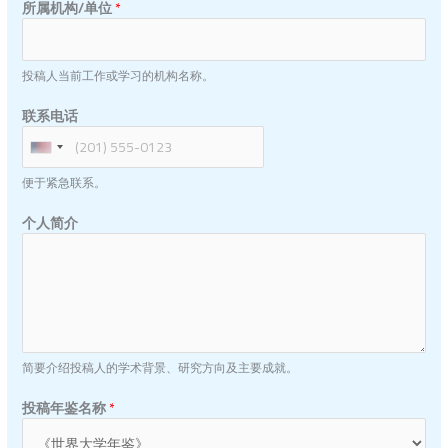
所属机构/单位
*
投稿人当前工作或学习的机构名称。
联系电话
U
N
便于紧急联系。
I
T
个人简介
E
D
S
T
A
T
E
简要介绍投稿人的学术背景、研究方向及主要成就。
S
+
投稿年鉴名称
*
1