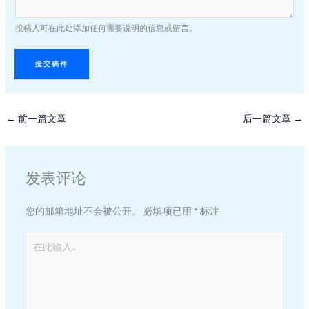
电
原
子
创
投稿人可在此处添加任何需要说明的信息或留言。
邮
性
箱
声
明
提交稿件
←
前一篇文章
后一篇文章
→
发表评论
您的邮箱地址不会被公开。
必填项已用
*
标注
在
此
输
入...