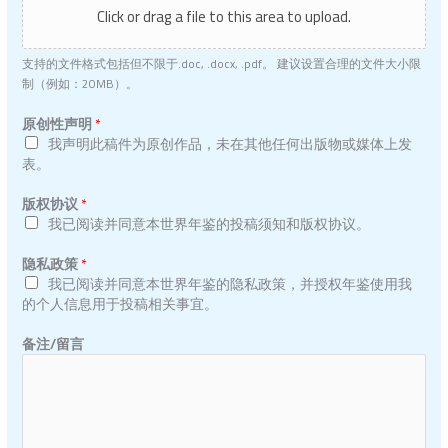
Click or drag a file to this area to upload.
支持的文件格式包括但不限于.doc, .docx, .pdf。 建议设置合理的文件大小限
制（例如：20MB）。
原创性声明
*
我声明此稿件为原创作品，未在其他任何出版物或媒体上发
表。
摘
版权协议
*
要
我已阅读并同意本世界年鉴的投稿须知和版权协议。
/
内
稿
隐私政策
*
容
件
我已阅读并同意本世界年鉴的隐私政策，并授权年鉴使用我
简
文
的个人信息用于投稿相关事宜。
介
件
稿
上
备注/留言
件
传
文
隐
件
私
上
政
传
策