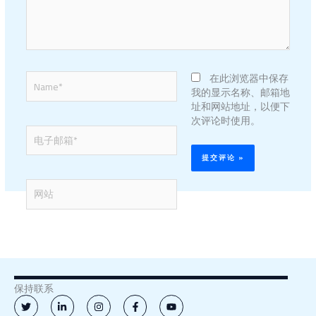
Name*
在此浏览器中保存
我的显示名称、邮箱地
址和网站地址，以便下
次评论时使用。
电
子
邮
箱
网
*
站
保持联系
T
L
I
F
Y
w
i
n
a
o