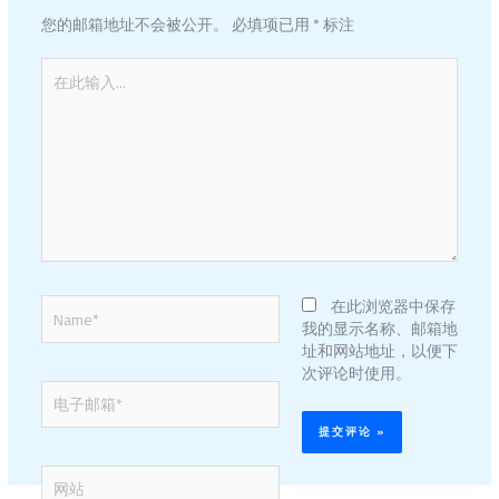
您的邮箱地址不会被公开。
必填项已用
*
标注
在
此
输
入...
Name*
在此浏览器中保存
我的显示名称、邮箱地
址和网站地址，以便下
次评论时使用。
电
子
邮
箱
网
*
站