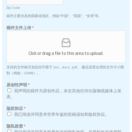
Zip Code
稿件主要涉及的国家或地区，例如“中国”、“美国”、“全球”等。
稿件文件上传
*
Click or drag a file to this area to upload.
支持的文件格式包括但不限于.doc, .docx, .pdf。 建议设置合理的文件大小限
制（例如：20MB）。
联
原创性声明
*
系
我声明此稿件为原创作品，未在其他任何出版物或媒体上发
电
表。
话
*
版权协议
*
个
我已阅读并同意本世界年鉴的投稿须知和版权协议。
人
简
隐私政策
*
介
我已阅读并同意本世界年鉴的隐私政策，并授权年鉴使用我