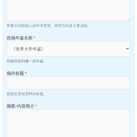
R
人
Y
简
S
介
E
L
简要介绍投稿人的学术背景、研究方向及主要成就。
E
C
投稿年鉴名称
*
T
E
D
明确投稿到哪一部年鉴。
稿件标题
*
投稿文章或资料的标题。
摘要/内容简介
*