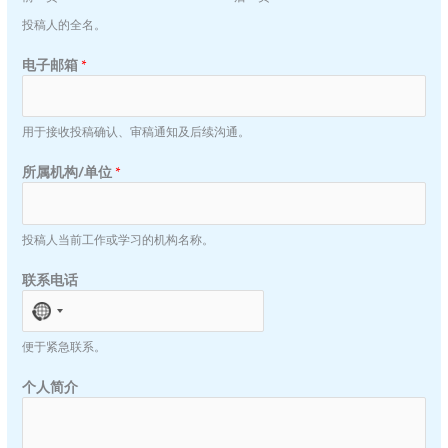
投稿人的全名。
电子邮箱
*
用于接收投稿确认、审稿通知及后续沟通。
摘
所属机构/单位
*
要
/
内
投稿人当前工作或学习的机构名称。
容
简
联系电话
介
所
N
属
O
机
便于紧急联系。
C
构
O
/
个人简介
U
单
N
位
T
个