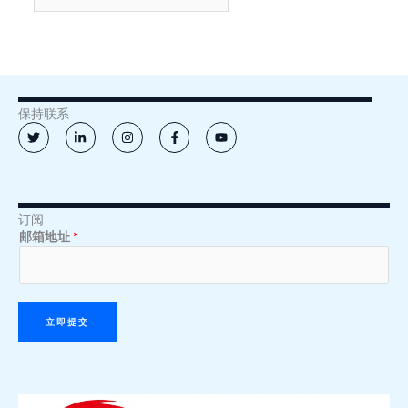
保持联系
T
L
I
F
Y
w
i
n
a
o
i
n
s
c
u
t
k
t
e
t
t
e
a
b
u
e
d
g
o
b
r
i
r
o
e
n
a
k
订阅
邮
邮
-
m
-
邮箱地址
*
i
f
箱
箱
n
地
地
址
址
*
*
立即提交